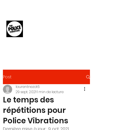
THE POLICE
VIBRATIONS
The Music of The Police
Post
laurentnezot6
29 sept. 2021
1 min de lecture
Le temps des
répétitions pour
Police Vibrations
Dernière mise à jour :
9 oct. 2021