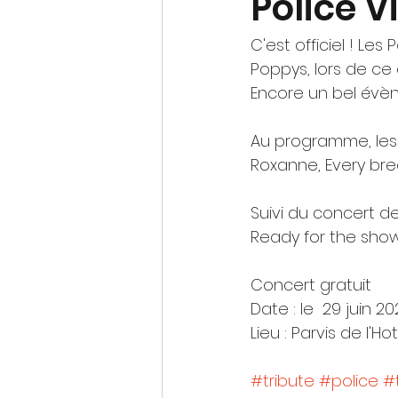
Police V
C'est officiel ! Le
Poppys, lors de ce 
Encore un bel évèn
Au programme, les 
Roxanne, Every brea
Suivi du concert de
Ready for the sho
Concert gratuit
Date : le  29 juin 2
Lieu : Parvis de l'H
#tribute
#police
#