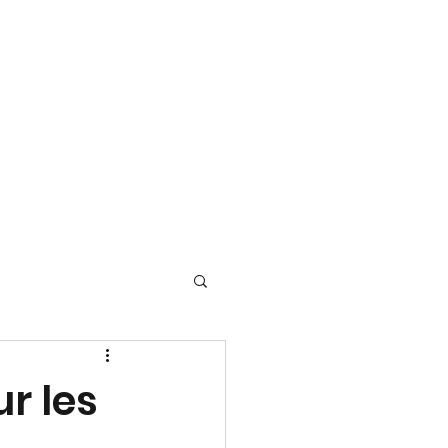
en parlent
Set-list
Partenaires
Instagram
r les