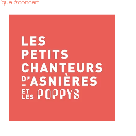
ique
#concert