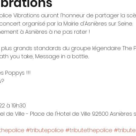
ibrations
s Police Vibrations auront l'honneur de partager la s
concert organisé par la Mairie d'Asnières sur Seine. 
ement à Asnières à ne pas rater !
plus grands standards du groupe légendaire The Po
th you take, Message in a bottle...
s Poppys !!!
w?
022 à 19h30
otel de Ville - Place de l'Hotel de Ville 92600 Asnières 
thepolice
#tributepolice
#tributethepolice
#tribut