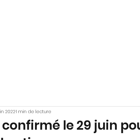
Accueil
En quelques mots
Le Groupe
Concerts
Vidéos
Ils 
uin 2022
1 min de lecture
confirmé le 29 juin pou