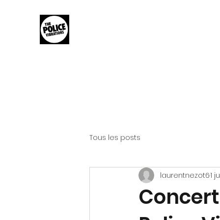
THE POLICE VIBRATIONS
The Music of The Police
Tous les posts
laurentnezot6
1 j
Concert 