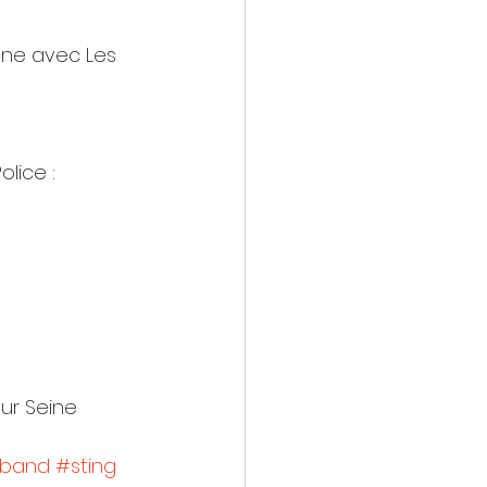
cène avec Les 
lice : 
sur Seine
eband
#sting