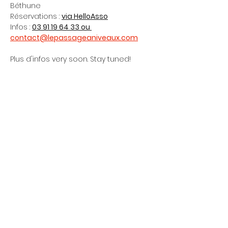
Béthune
Réservations : 
via HelloAsso
Infos : 
03 91 19 64 33 ou 
contact@lepassageaniveaux.com
Plus d'infos very soon. Stay tuned!
#thepolicevibrations
#thepolice
#sting
#tribute
#tributes
#concert
#rock
#pasdecalais
#bethune
#hautsdefrance
#paris
#lepassageaniveaux
Partager cet événement