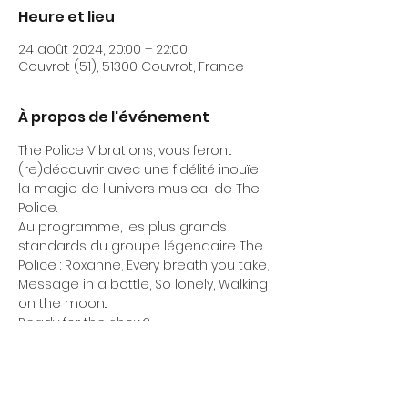
Heure et lieu
24 août 2024, 20:00 – 22:00
Couvrot (51), 51300 Couvrot, France
À propos de l'événement
The Police Vibrations, vous feront 
(re)découvrir avec une fidélité inouïe, 
la magie de l'univers musical de The 
Police.
Au programme, les plus grands 
standards du groupe légendaire The 
Police : Roxanne, Every breath you take, 
Message in a bottle, So lonely, Walking 
on the moon...
Ready for the show?
Plus d'infos very soon. Stay tuned!