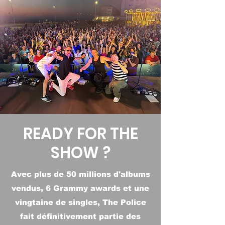
READY FOR THE
SHOW ?
Avec plus de 50 millions d'albums
vendus, 6 Grammy awards et une
vingtaine de singles, The Police
fait définitivement partie des