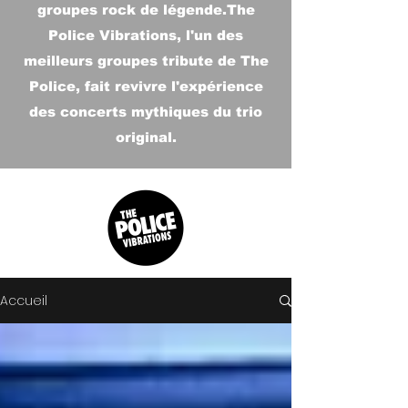
groupes rock de légende.The
Police Vibrations, l'un des
meilleurs groupes tribute de The
Police, fait revivre l'expérience
des concerts mythiques du trio
original.
Accueil