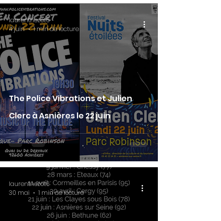
laurentnezot6
4 juin
1 min de lecture
The Police Vibrations et Julien
Clerc à Asnières le 22 juin
laurentnezot6
30 mai
1 min de lecture