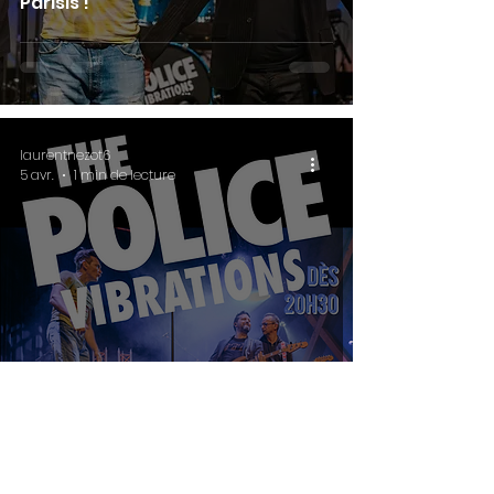
Parisis !
laurentnezot6
5 avr.
1 min de lecture
Prochain concert complet mais...