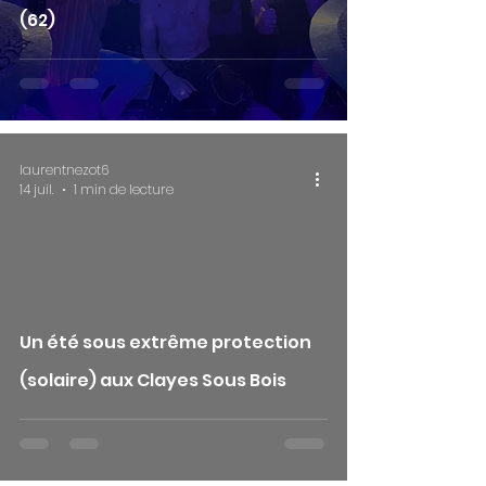
(62)
laurentnezot6
14 juil.
1 min de lecture
 video
Un été sous extrême protection
(solaire) aux Clayes Sous Bois